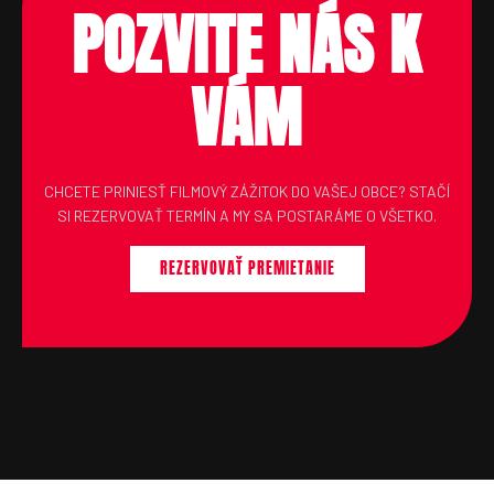
POZVITE NÁS K
POZVITE NÁS K
VÁM
VÁM
CHCETE PRINIESŤ FILMOVÝ ZÁŽITOK DO VAŠEJ OBCE? STAČÍ
SI REZERVOVAŤ TERMÍN A MY SA POSTARÁME O VŠETKO.
REZERVOVAŤ PREMIETANIE