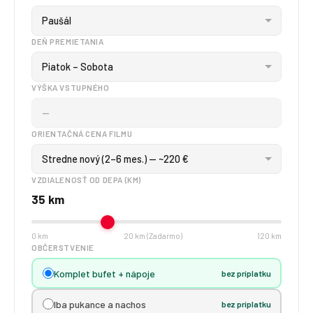
DEŇ PREMIETANIA
VÝŠKA VSTUPNÉHO
—
ORIENTAČNÁ CENA FILMU
VZDIALENOSŤ OD DEPA (KM)
35 km
0 km
20 km (Zadarmo)
120 km
OBČERSTVENIE
Komplet bufet + nápoje
bez príplatku
Iba pukance a nachos
bez príplatku