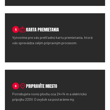
badge
KARTA PREMIETANIA
5
Vytvoríme pre vás prehľadnú kartu premietania, ktorá
vás sprevádza celým prípravným procesom.
location_on
PRIPRAVÍTE MIESTO
6
Potrebujete rovnú plochu cca 24×14 m a elektrickú
prípojku 220V. O zvyšok sa postaráme my.