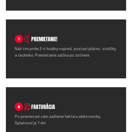
nightlight
PREMIETANIE!
7
Náš tím príde 3–4 hodiny vopred, postaví plátno, stoličky
a techniku. Premietanie začína po zotmení.
receipt_long
FAKTURÁCIA
8
Po premietaní vám zašleme faktúru elektronicky.
Splatnosť je 7 dní.