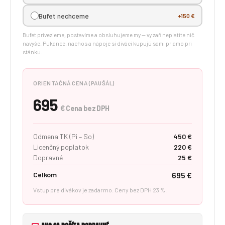
Bufet nechceme
+150 €
Bufet privezieme, postavíme a obsluhujeme my — vy zaň neplatíte nič
navyše. Pukance, nachos a nápoje si diváci kupujú sami priamo pri
stánku.
ORIENTAČNÁ CENA (PAUŠÁL)
695
€ Cena bez DPH
Odmena TK (Pi – So)
450 €
Licenčný poplatok
220 €
Dopravné
25 €
Celkom
695 €
Vstup pre divákov je zadarmo. Ceny bez DPH 23 %.