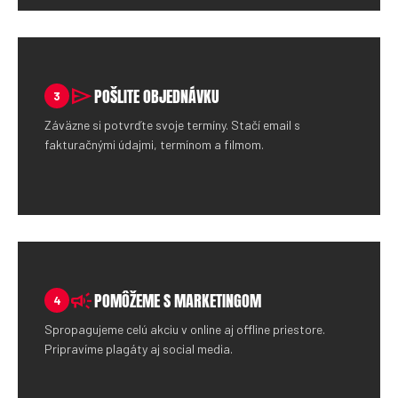
send
POŠLITE OBJEDNÁVKU
3
Záväzne si potvrďte svoje termíny. Stačí email s
fakturačnými údajmi, termínom a filmom.
campaign
POMÔŽEME S MARKETINGOM
4
Spropagujeme celú akciu v online aj offline priestore.
Pripravíme plagáty aj social media.