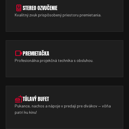
speaker
STEREO OZVUČENIE
Kvalitný zvuk prispôsobený priestoru premietania.
videocam
PREMIETAČKA
Profesionálna projekčná technika s obsluhou.
fastfood
TÚLAVÝ BUFET
Pukance, nachos a nápoje v predaji pre divákov — vôňa
patrí ku kinu!