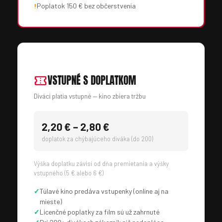
!
Poplatok 150 € bez občerstvenia
confirmation_number
VSTUPNÉ S DOPLATKOM
Diváci platia vstupné — kino zbiera tržbu
2,20 € – 2,80 €
doplatok za chýbajúceho diváka (do 200)
Výška doplatku závisí od dňa premietania a výšky
vstupného (5 € alebo 6 €)
✓
Túlavé kino predáva vstupenky (online aj na
mieste)
✓
Licenčné poplatky za film sú už zahrnuté