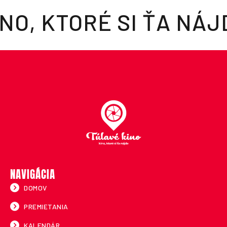
INO, KTORÉ SI ŤA NÁJ
NAVIGÁCIA
DOMOV
PREMIETANIA
KALENDÁR