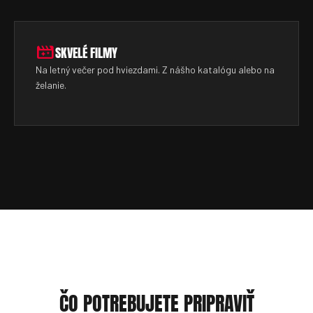
movie_filter
SKVELÉ FILMY
Na letný večer pod hviezdami. Z nášho katalógu alebo na
želanie.
ČO POTREBUJETE PRIPRAVIŤ