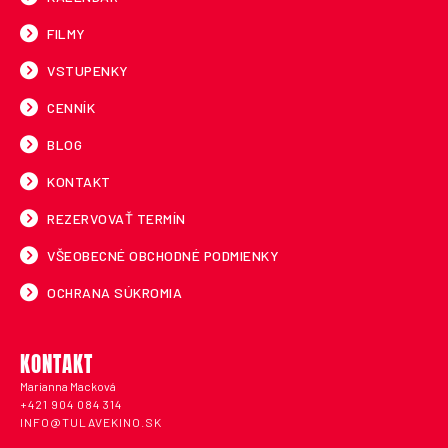
FILMY
VSTUPENKY
CENNÍK
BLOG
KONTAKT
REZERVOVAŤ TERMÍN
VŠEOBECNÉ OBCHODNÉ PODMIENKY
OCHRANA SÚKROMIA
KONTAKT
Marianna Macková
+421 904 084 314
INFO@TULAVEKINO.SK