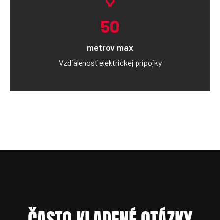
power
50
metrov max
Vzdialenosť elektrickej prípojky
ČASTO KLADENÉ OTÁZKY