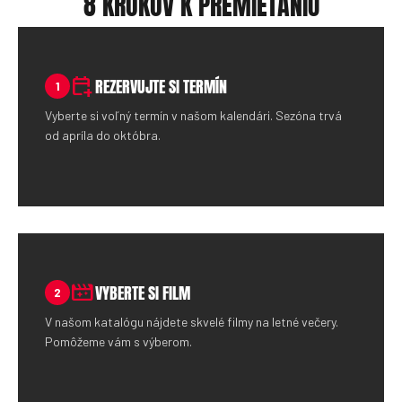
8 KROKOV K PREMIETANIU
calendar_add_on
REZERVUJTE SI TERMÍN
1
Vyberte si voľný termín v našom kalendári. Sezóna trvá
od apríla do októbra.
movie_filter
VYBERTE SI FILM
2
V našom katalógu nájdete skvelé filmy na letné večery.
Pomôžeme vám s výberom.