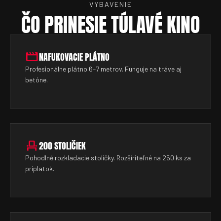
VYBAVENIE
ČO PRINESIE TÚLAVÉ KINO
movie
NAFUKOVACIE PLÁTNO
Profesionálne plátno 6–7 metrov. Funguje na tráve aj
betóne.
event_seat
200 STOLIČIEK
Pohodlné rozkladacie stoličky. Rozšíriteľné na 250 ks za
príplatok.