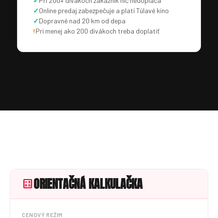
✓
Pri 200+ divákoch zákazník nič nedopláca
✓
Online predaj zabezpečuje a platí Túlavé kino
✓
Dopravné nad 20 km od depa
!
Pri menej ako 200 divákoch treba doplatiť
ORIENTAČNÁ KALKULAČKA
calculate
CENOVÝ REŽIM