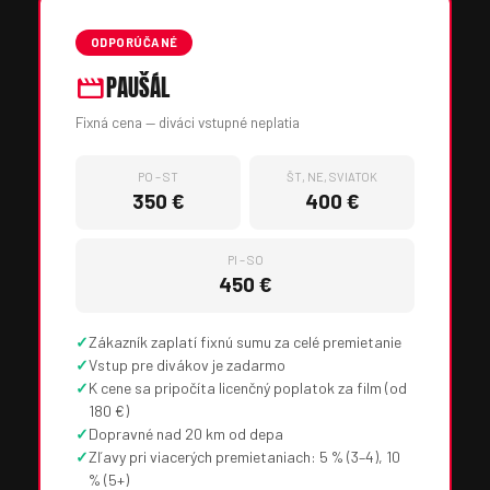
ODPORÚČANÉ
movie
PAUŠÁL
Fixná cena — diváci vstupné neplatia
PO – ST
ŠT, NE, SVIATOK
350 €
400 €
PI – SO
450 €
✓
Zákazník zaplatí fixnú sumu za celé premietanie
✓
Vstup pre divákov je zadarmo
✓
K cene sa pripočíta licenčný poplatok za film (od
180 €)
✓
Dopravné nad 20 km od depa
✓
Zľavy pri viacerých premietaniach: 5 % (3–4), 10
% (5+)