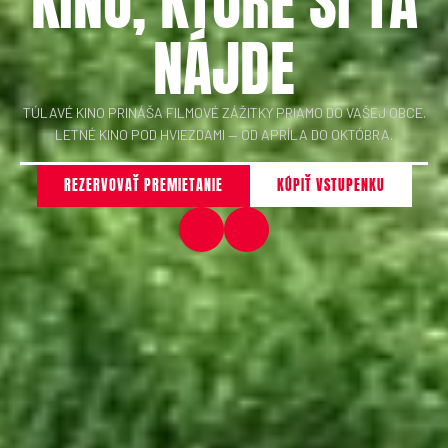
KINO, KTORÉ SI ŤA
NÁJDE
TÚLAVÉ KINO PRINÁŠA FILMOVÉ ZÁŽITKY PRIAMO DO VAŠEJ OBCE.
LETNÉ KINO POD HVIEZDAMI — OD APRÍLA DO OKTÓBRA.
REZERVOVAŤ PREMIETANIE
KÚPIŤ VSTUPENKU