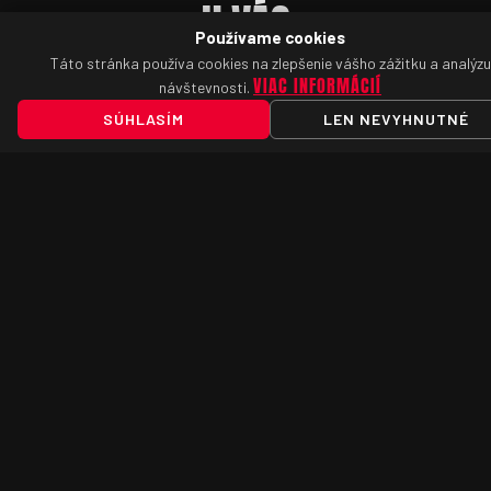
U VÁS
Používame cookies
Táto stránka používa cookies na zlepšenie vášho zážitku a analýzu
VIAC INFORMÁCIÍ
návštevnosti.
calendar_add_on
SÚHLASÍM
LEN NEVYHNUTNÉ
REZERVUJTE SI TERMÍN
VYBERTE SI VOĽNÝ TERMÍN V NAŠOM KALENDÁRI.
movie_filter