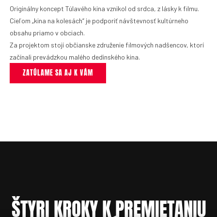
Originálny koncept Túlavého kina vznikol od srdca, z lásky k filmu.
Cieľom „kina na kolesách“ je podporiť návštevnosť kultúrneho
obsahu priamo v obciach.
Za projektom stojí občianske združenie filmových nadšencov, ktorí
začínali prevádzkou malého dedinského kina.
ZATÚLAME SA AJ K VÁM
ŠTYRI KROKY K PREMIETANIU